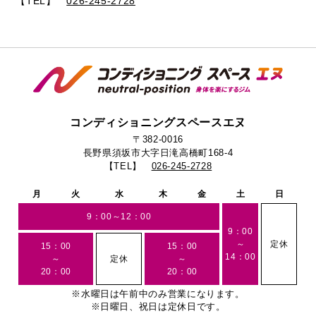
【TEL】
026-245-2728
コンディショニングスペースエヌ
〒382-0016
長野県須坂市大字日滝高橋町168-4
【TEL】
026-245-2728
月
火
水
木
金
土
日
9：00～12：00
9：00
～
定休
15：00
15：00
14：00
～
定休
～
20：00
20：00
※水曜日は午前中のみ営業になります。
※日曜日、祝日は定休日です。